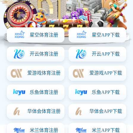
与1.4球带红军领跑
2026-08-01
8 次阅读
孙颖莎正手得分率升至65%，巴黎奥运女单金牌争夺
已占先机
2026-08-01
8 次阅读