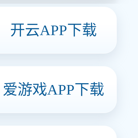
下一篇：
杨立瑜手掌骨折术后愈合良好，国安
4
英超2025_26赛季最佳评选：
赖斯与B费
2026-06-03
推荐