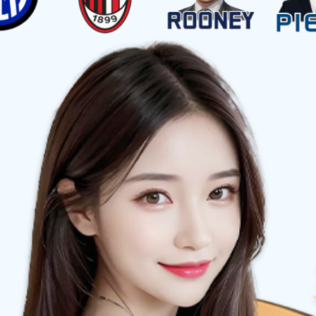
理层内鬼曝光，交易德罗赞决策遭多
2026-06-12 14:15
42 次阅读
首页
/
体育头条
一场内部信任危机。据多位联盟消息人士透露，球队管理层在交
在“内鬼”泄密行为，导致交易细节提前外泄并引发连锁反应。
作混乱而遭到球迷和媒体的广泛质疑，公牛未来重建之路蒙上阴