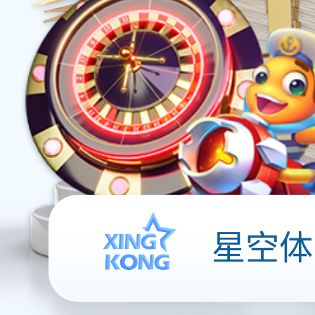
管理层信任
内鬼事件折射出公牛
权使用上存在严重分
公开抱怨“不知道球队
重建核心框架，极可
纵观整个事件，公牛
决策流程。当一支球队
需要做好心理准备：