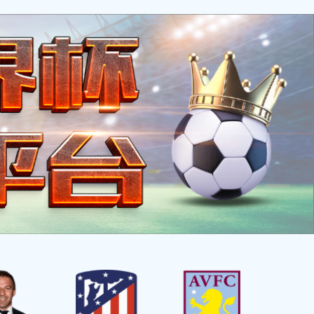
App
公司
体育
注册入口
简介
头条
体育登录入口下载
赛事
登录入口下载APP
为您带来高速、高
端访问