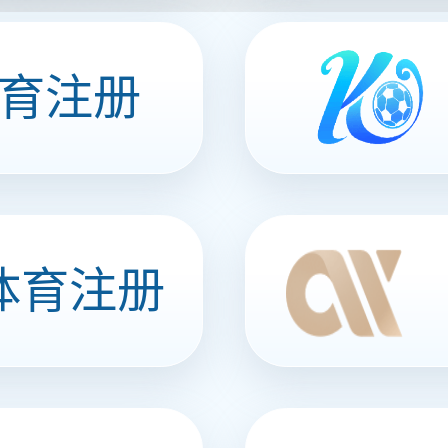
#3
#
肩伤手术成功，上海龙
青岛杨瀚森被重点限制，刘维
伟如何破
-23
推荐
2026-05-24
推荐