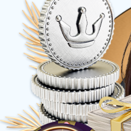
交易决策迷
德罗赞在公牛效力期
征求教练组意见的情
球员意向甚至合同细节
系斗争，某位高管疑似
的市场价值被压价，
多方质疑声
公牛交易德罗赞的决
年轻阵容最缺乏的“稳
的总经理操作之一——
ESPN统计，交易发
被解读为对现有阵容的
做法，让球队陷入更