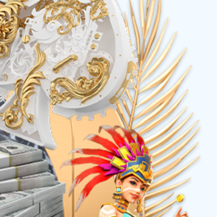
然而，管理层在未公开
息——包括报价筹码、
管理层内部存在长期派
鬼”行为直接导致德罗赞
能力和关键球处理正是
言：“这是我看过最糟糕
更值得玩味的是，据
选择在赛季中期拆队，
，又没规划未来”的矛盾