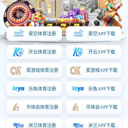
关于我们
乐竞体育登录入口下载 是面向全球体育爱好者的综合服务平台，
致力于打造一个集数据服务、赛事直播与移动体验于一体的专业
生态系统。团队成员拥有丰富的行业背景，平台以稳定性与高可
用性著称，持续为用户提供高质量内容与技术保障。
平台安全稳定
架构采用多节点部署与智能容错机制，全面提升乐竞体
育登录入口下载的访问速度与数据完整性，支持多设备
并发操作。
全球化运营体系
支持多语言界面及本地支付系统，服务覆盖东南亚、欧
美等区域，打造更贴近用户需求的本地化体验。
7x24小时服务支持